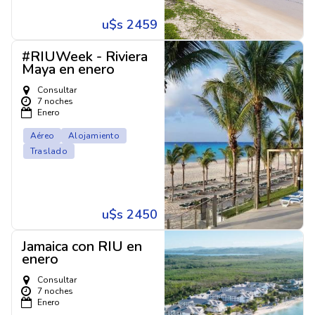
u$s 2459
#RIUWeek - Riviera
Maya en enero
Consultar
7 noches
Enero
Aéreo
Alojamiento
Traslado
u$s 2450
Jamaica con RIU en
enero
Consultar
7 noches
Enero