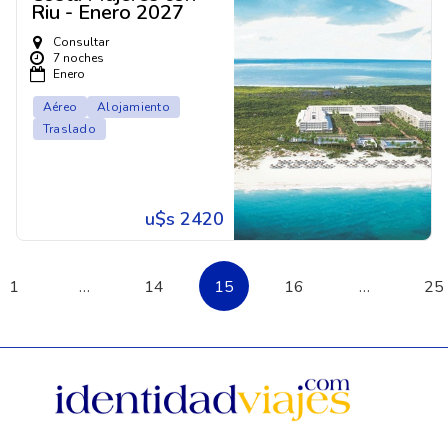
Riu - Enero 2027
Consultar
7 noches
Enero
Aéreo
Alojamiento
Traslado
u$s 2420
1
…
14
15
16
…
25